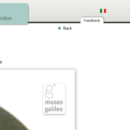
ction
Back
e