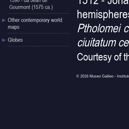
1590 - da Jean de
Gourmont (1575 ca.)
hemisphere
Other contemporary world
Ptholomei c
maps
ciuitatum c
Globes
Courtesy of t
© 2016 Museo Galileo - Institu