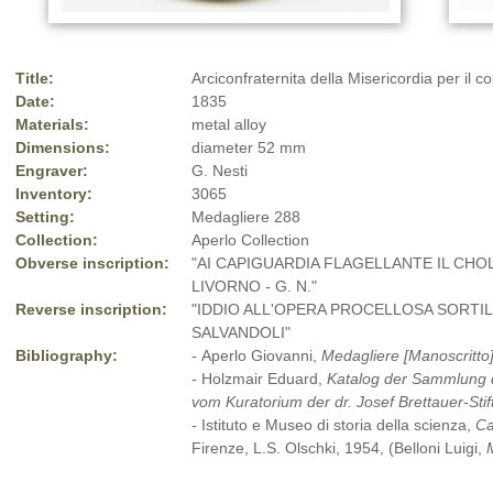
Title:
Arciconfraternita della Misericordia per il c
Date:
1835
Materials:
metal alloy
Dimensions:
diameter 52 mm
Engraver:
G. Nesti
Inventory:
3065
Setting:
Medagliere 288
Collection:
Aperlo Collection
Obverse inscription:
"AI CAPIGUARDIA FLAGELLANTE IL CHOLE
LIVORNO - G. N."
Reverse inscription:
"IDDIO ALL'OPERA PROCELLOSA SORTIL
SALVANDOLI"
Bibliography:
-
Aperlo Giovanni,
Medagliere [Manoscritto
-
Holzmair Eduard,
Katalog der Sammlung 
vom Kuratorium der dr. Josef Brettauer-Sti
-
Istituto e Museo di storia della scienza,
Ca
Firenze, L.S. Olschki, 1954, (Belloni Luigi,