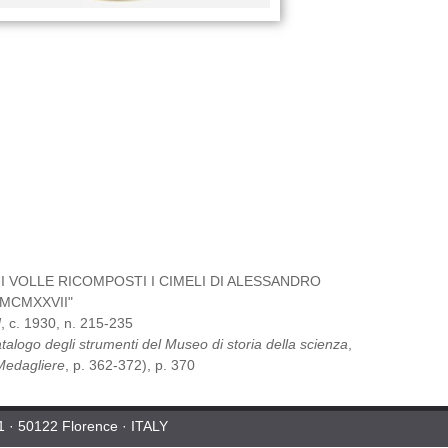
UI VOLLE RICOMPOSTI I CIMELI DI ALESSANDRO
 MCMXXVII"
]
, c. 1930, n. 215-235
talogo degli strumenti del Museo di storia della scienza
,
Medagliere
, p. 362-372), p. 370
 1 · 50122 Florence · ITALY