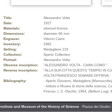
Title:
Alessandro Volta
Date:
1927
Materials:
silvered bronze
Dimensions:
diameter 60 mm
Engraver:
Vittorio Caimi
Inventory:
2982
Setting:
Medagliere 219
Collection:
Aperlo Collection
Portrait:
Alessandro Volta
Obverse inscription:
"ALESSANDRO VOLTA - CAIMI-COMO "
Reverse inscription:
"ALLA SUA CITTA QUESTO TEMPIO IN C
VOLTA FRANCESCO SOMAINI OFFRIVA -
Bibliography:
-
Aperlo Giovanni,
Medagliere [Manoscritto
-
Istituto e Museo di storia della scienza,
Ca
Firenze, L.S. Olschki, 1954, (Belloni Luigi,
Institute and Museum of the History of Science
· Piazza dei Giudici